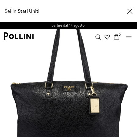
APPROFITTA DEI SALDI E SCOPRI LA NUOVA COLLEZIONE
Sei in
AUTUNNO/INVERNO 2026. Dall'8 al 16 agosto il Servizio Clienti non sarà
Stati Uniti
operativo. Le richieste e gli eventuali ritardi nelle spedizioni saranno gestiti a
partire dal 17 agosto.
0