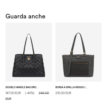
Guarda anche
DOUBLE HANDLE BAG DROP MATELASSÈ FAUX LEATHER NERO/NERO
BORSA A SPALLA INDIGO IN DENIM PU GRIGIO/NERO
147.00 EUR
(-40%)
245.00
210.00 EUR
1
EUR