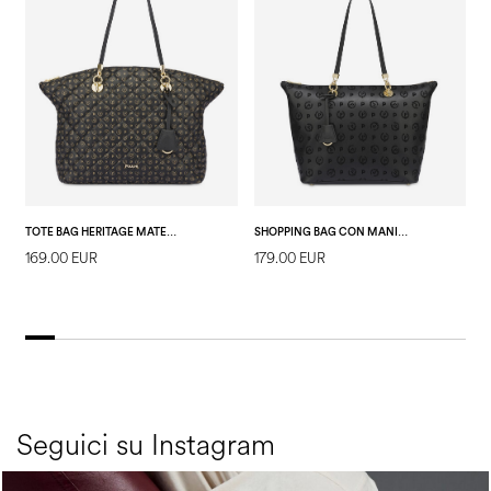
TOTE BAG HERITAGE MATELASSÉ NERO/NERO
SHOPPING BAG CON MANICI INTERCAMBIABILI HERITAGE FLOCK NERO/NERO
169.00 EUR
179.00 EUR
1
Seguici su Instagram