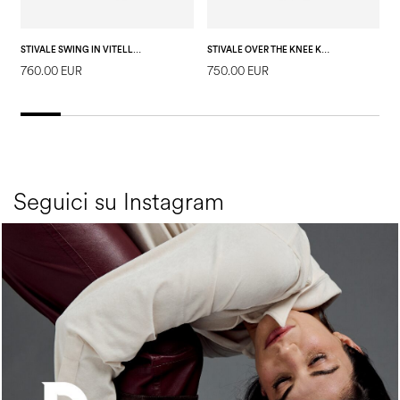
STIVALE SWING IN VITELLO E NAPPA ECO STRETCH NERO/NERO/NERO
STIVALE OVER THE KNEE KALEIDO IN SOFT PU E VITELLO NERO/NERO
760.00 EUR
750.00 EUR
8
Seguici su Instagram