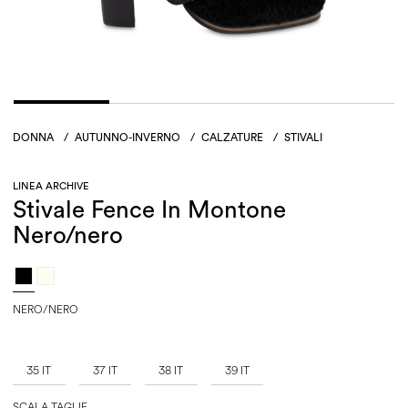
DONNA
/
AUTUNNO-INVERNO
/
CALZATURE
/
STIVALI
LINEA ARCHIVE
Stivale Fence In Montone
Nero/nero
NERO/NERO
35 IT
37 IT
38 IT
39 IT
SCALA TAGLIE