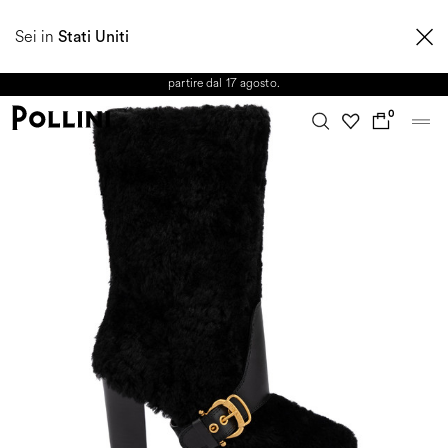
APPROFITTA DEI SALDI E SCOPRI LA NUOVA COLLEZIONE
Sei in
AUTUNNO/INVERNO 2026. Dall'8 al 16 agosto il Servizio Clienti non sarà
Stati Uniti
operativo. Le richieste e gli eventuali ritardi nelle spedizioni saranno gestiti a
partire dal 17 agosto.
0