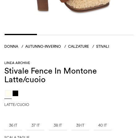
DONNA
/
AUTUNNO-INVERNO
/
CALZATURE
/
STIVALI
LINEA ARCHIVE
Stivale Fence In Montone
Latte/cuoio
LATTE/CUOIO
36 IT
37 IT
38 IT
39 IT
40 IT
SCALA TAGLIE