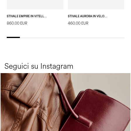
STIVALE EMPIRE IN VITELLO E CROSTA T.MORO/T.MORO
STIVALE AURORA IN VELOUR PL STRETCH NERO
860.00 EUR
460.00 EUR
7
Seguici su Instagram