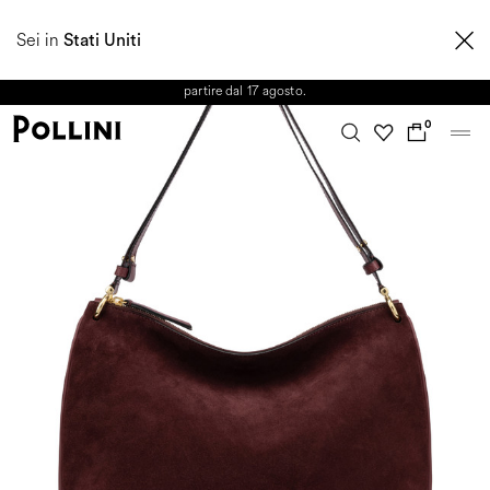
APPROFITTA DEI SALDI E SCOPRI LA NUOVA COLLEZIONE
Sei in
AUTUNNO/INVERNO 2026. Dall'8 al 16 agosto il Servizio Clienti non sarà
Stati Uniti
operativo. Le richieste e gli eventuali ritardi nelle spedizioni saranno gestiti a
partire dal 17 agosto.
0