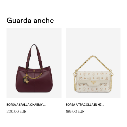
Guarda anche
BORSA A SPALLA CHARMY IN PU E HERITAGE PVC BURGUNDY/NERO
BORSA A TRACOLLA IN HERITAGE LOGO AVORIO/AVORIO
220.00 EUR
189.00 EUR
1
E