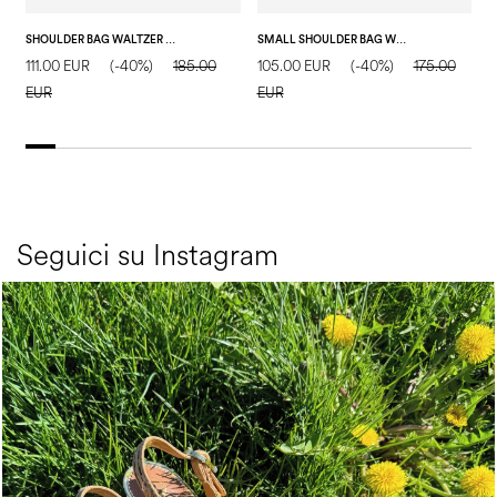
SHOULDER BAG WALTZER NIGHT BEIGE/AVORIO/CUOIO
SMALL SHOULDER BAG WALTZER NIGHT NUDE
111.00 EUR
(-40%)
185.00
105.00 EUR
(-40%)
175.00
1
EUR
EUR
E
Seguici su Instagram