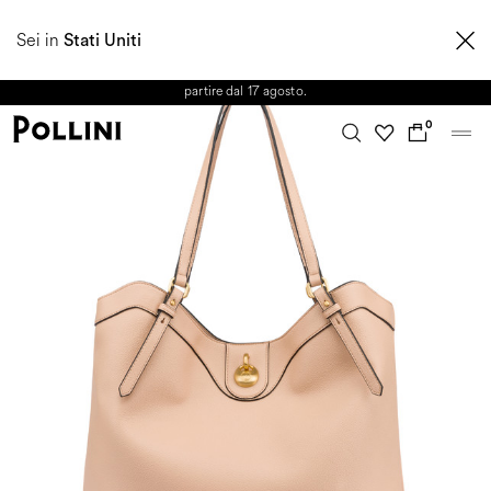
APPROFITTA DEI SALDI E SCOPRI LA NUOVA COLLEZIONE
Sei in
AUTUNNO/INVERNO 2026. Dall'8 al 16 agosto il Servizio Clienti non sarà
Stati Uniti
operativo. Le richieste e gli eventuali ritardi nelle spedizioni saranno gestiti a
partire dal 17 agosto.
0