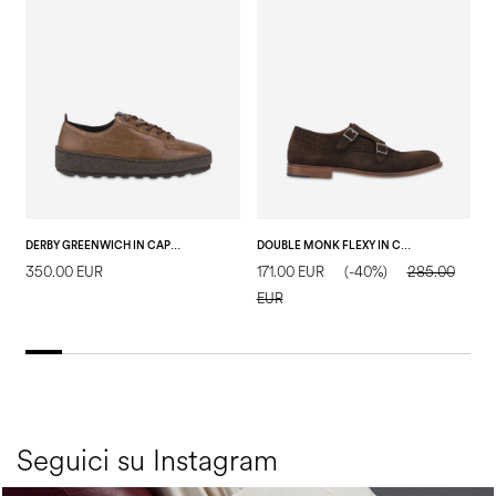
DERBY GREENWICH IN CAPRA PULL UP T.MORO
DOUBLE MONK FLEXY IN CROSTA T.MORO
350.00 EUR
171.00 EUR
(-40%)
285.00
2
EUR
Seguici su Instagram