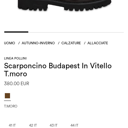
UOMO
/
AUTUNNO-INVERNO
/
CALZATURE
/
ALLACCIATE
LINEA POLLINI
Scarponcino Budapest In Vitello
T.moro
380.00 EUR
T.MORO
41 IT
42 IT
43 IT
44 IT