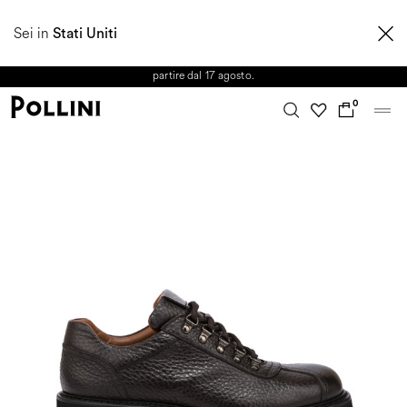
APPROFITTA DEI SALDI E SCOPRI LA NUOVA COLLEZIONE
Sei in
AUTUNNO/INVERNO 2026. Dall'8 al 16 agosto il Servizio Clienti non sarà
Stati Uniti
operativo. Le richieste e gli eventuali ritardi nelle spedizioni saranno gestiti a
partire dal 17 agosto.
0