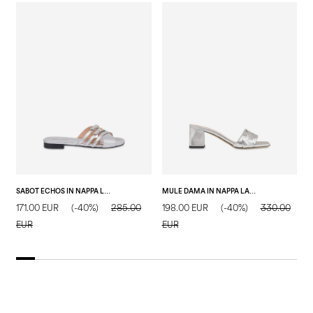
SABOT ECHOS IN NAPPA LAMINATA ARGENTO
MULE DAMA IN NAPPA LAMINATA ARGENTO
171.00 EUR
(-40%)
285.00
198.00 EUR
(-40%)
330.00
2
EUR
EUR
E