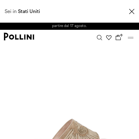
APPROFITTA DEI SALDI E SCOPRI LA NUOVA COLLEZIONE
Sei in
AUTUNNO/INVERNO 2026. Dall'8 al 16 agosto il Servizio Clienti non sarà
Stati Uniti
operativo. Le richieste e gli eventuali ritardi nelle spedizioni saranno gestiti a
partire dal 17 agosto.
0