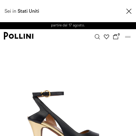
APPROFITTA DEI SALDI E SCOPRI LA NUOVA COLLEZIONE
Sei in
AUTUNNO/INVERNO 2026. Dall'8 al 16 agosto il Servizio Clienti non sarà
Stati Uniti
operativo. Le richieste e gli eventuali ritardi nelle spedizioni saranno gestiti a
partire dal 17 agosto.
0