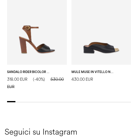
SANDALO RIDER BICOLOR NERO/CUOIO
MULE MUSE IN VITELLO NERO/ORO
318.00 EUR
(-40%)
530.00
430.00 EUR
1
EUR
E
Seguici su Instagram