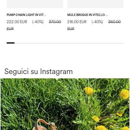
PUMP CHAIN LIGHT IN VITELLO CRISTALLO
MULE BROGUE IN VITELLO CRISTALLO
222.00 EUR
(-40%)
370.00
216.00 EUR
(-40%)
360.00
2
EUR
EUR
E
Seguici su Instagram