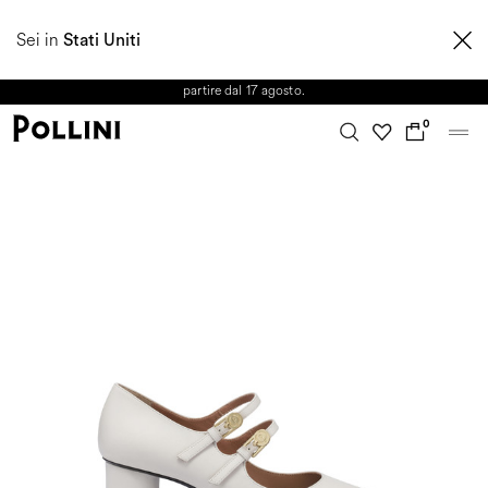
APPROFITTA DEI SALDI E SCOPRI LA NUOVA COLLEZIONE
Sei in
AUTUNNO/INVERNO 2026. Dall'8 al 16 agosto il Servizio Clienti non sarà
Stati Uniti
operativo. Le richieste e gli eventuali ritardi nelle spedizioni saranno gestiti a
partire dal 17 agosto.
0