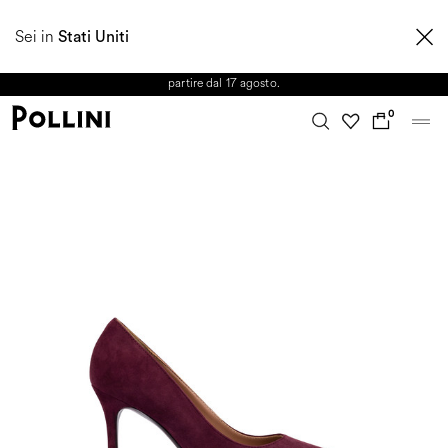
APPROFITTA DEI SALDI E SCOPRI LA NUOVA COLLEZIONE
Sei in
AUTUNNO/INVERNO 2026. Dall'8 al 16 agosto il Servizio Clienti non sarà
Stati Uniti
operativo. Le richieste e gli eventuali ritardi nelle spedizioni saranno gestiti a
partire dal 17 agosto.
0