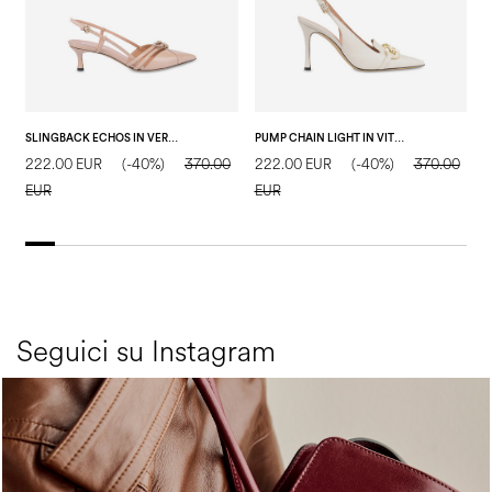
SLINGBACK ECHOS IN VERNICE NUDE
PUMP CHAIN LIGHT IN VITELLO CRISTALLO
222.00 EUR
(-40%)
370.00
222.00 EUR
(-40%)
370.00
3
EUR
EUR
E
Seguici su Instagram