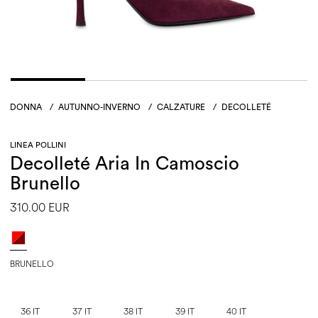
DONNA
/
AUTUNNO-INVERNO
/
CALZATURE
/
DECOLLETÉ
LINEA POLLINI
Decolleté Aria In Camoscio
Brunello
310.00 EUR
BRUNELLO
36 IT
37 IT
38 IT
39 IT
40 IT