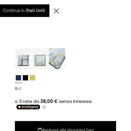
entuali ritardi nelle spedizioni saranno gestiti a partire dal 17 agosto.
Continua in
Stati Uniti
0
CERCA
IT | EUR
BLU
Aggiungi alla shopping bag