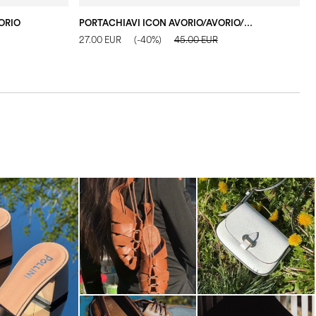
ORIO
PORTACHIAVI ICON AVORIO/AVORIO/TAUPE
P
27.00 EUR
(-40%)
45.00 EUR
2
dals are now on