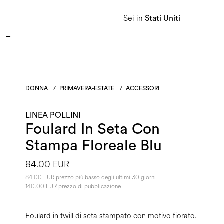
APPROFITTA DEI SALDI E SCOPRI LA NUOVA COLLEZIONE AUTUNNO/INVERNO 2026. 
Sei in
Stati Uniti
Donna
Uomo
Linea Heritage
DONNA
/
PRIMAVERA-ESTATE
/
ACCESSORI
LINEA POLLINI
Foulard In Seta Con
Stampa Floreale Blu
84.00 EUR
84.00 EUR prezzo più basso degli ultimi 30 giorni
140.00 EUR prezzo di pubblicazione
Foulard in twill di seta stampato con motivo fiorato.