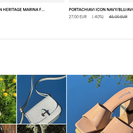
PORTACHIAVI IN HERITAGE MARINA FLOWER NERO/NERO
PORTACHIAVI ICON NAVY/BLU/AV
27.00 EUR
(-40%)
45.00 EUR
The most-wanted mules and san
sale. ...