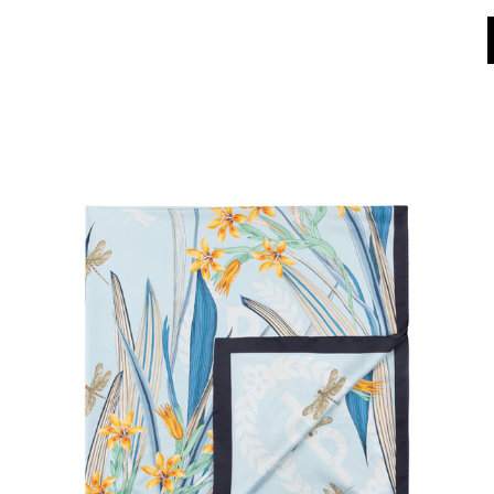
Dall'8 al 16 agosto il Servizio Clienti non sarà operativo. Le richieste e gli ev
World of Pollini