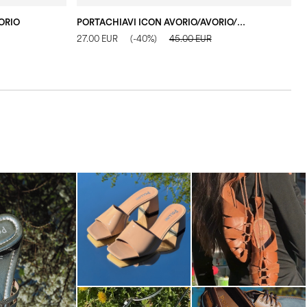
ORIO
PORTACHIAVI ICON AVORIO/AVORIO/TAUPE
P
27.00 EUR
(-40%)
45.00 EUR
2
s mule in silver