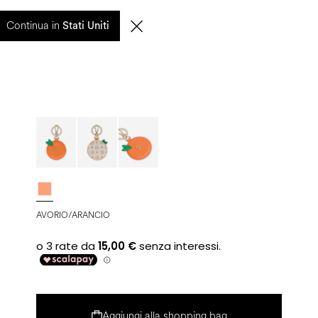
0
Continua in
CERCA
IT | EUR
Stati Uniti
AVORIO/ARANCIO
Aggiungi alla shopping bag