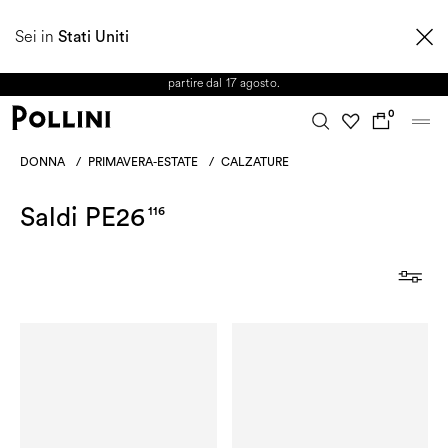
APPROFITTA DEI SALDI E SCOPRI LA NUOVA COLLEZIONE
Sei in
AUTUNNO/INVERNO 2026. Dall'8 al 16 agosto il Servizio Clienti non sarà
Stati Uniti
operativo. Le richieste e gli eventuali ritardi nelle spedizioni saranno gestiti a
partire dal 17 agosto.
0
DONNA
/
PRIMAVERA-ESTATE
/
CALZATURE
Saldi PE26
116