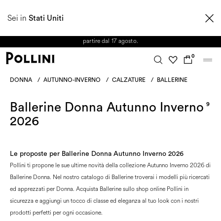
APPROFITTA DEI SALDI E SCOPRI LA NUOVA COLLEZIONE
Sei in
AUTUNNO/INVERNO 2026. Dall'8 al 16 agosto il Servizio Clienti non sarà
Stati Uniti
operativo. Le richieste e gli eventuali ritardi nelle spedizioni saranno gestiti a
partire dal 17 agosto.
0
DONNA
/
AUTUNNO-INVERNO
/
CALZATURE
/
BALLERINE
Ballerine Donna Autunno Inverno
9
2026
Le proposte per Ballerine Donna Autunno Inverno 2026
Pollini ti propone le sue ultime novità della collezione Autunno Inverno 2026 di
Ballerine Donna. Nel nostro catalogo di Ballerine troverai i modelli più ricercati
ed apprezzati per Donna. Acquista Ballerine sullo shop online Pollini in
sicurezza e aggiungi un tocco di classe ed eleganza al tuo look con i nostri
prodotti perfetti per ogni occasione.