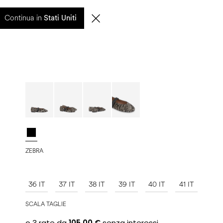
entuali ritardi nelle spedizioni saranno gestiti a partire dal 17 agosto.
Continua in
Stati Uniti
0
CERCA
IT | EUR
ZEBRA
36 IT
37 IT
38 IT
39 IT
40 IT
41 IT
SCALA TAGLIE