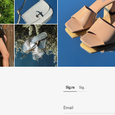
The most-wanted mules and san
sale. ...
Sig.ra
Sig.