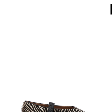
Dall'8 al 16 agosto il Servizio Clienti non sarà operativo. Le richieste e gli ev
World of Pollini