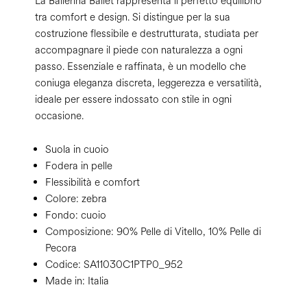
La Ballerina Ballet rappresenta il perfetto equilibrio
tra comfort e design. Si distingue per la sua
costruzione flessibile e destrutturata, studiata per
accompagnare il piede con naturalezza a ogni
passo. Essenziale e raffinata, è un modello che
coniuga eleganza discreta, leggerezza e versatilità,
ideale per essere indossato con stile in ogni
occasione.
Suola in cuoio
Fodera in pelle
Flessibilità e comfort
Colore:
zebra
Fondo:
cuoio
Composizione:
90% Pelle di Vitello, 10% Pelle di
Pecora
Codice:
SA11030C1PTP0_952
Made in: Italia