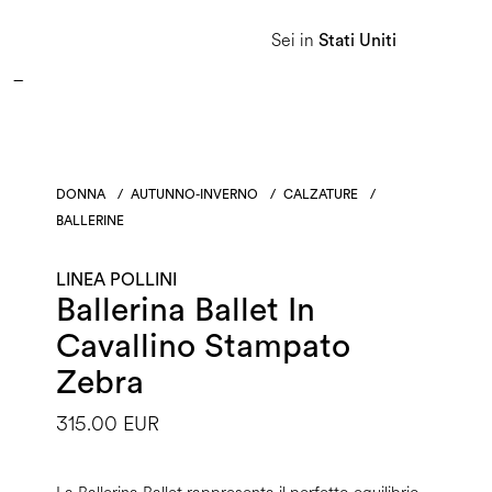
APPROFITTA DEI SALDI E SCOPRI LA NUOVA COLLEZIONE AUTUNNO/INVERNO 2026. 
Sei in
Stati Uniti
Donna
Uomo
Linea Heritage
DONNA
/
AUTUNNO-INVERNO
/
CALZATURE
/
BALLERINE
LINEA POLLINI
Ballerina Ballet In
Cavallino Stampato
Zebra
315.00 EUR