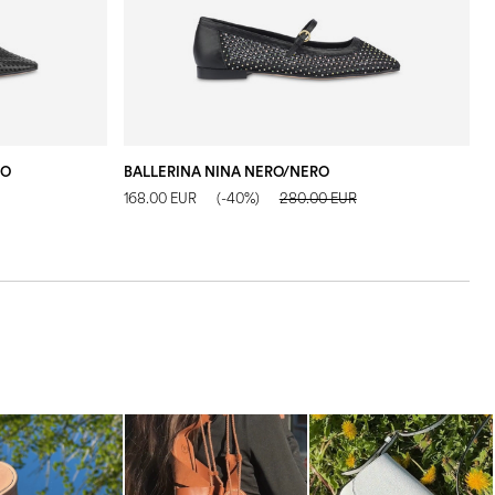
RO
BALLERINA NINA NERO/NERO
B
168.00 EUR
(-40%)
280.00 EUR
1