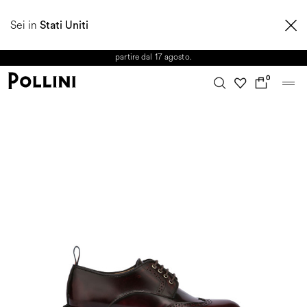
APPROFITTA DEI SALDI E SCOPRI LA NUOVA COLLEZIONE
Sei in
AUTUNNO/INVERNO 2026. Dall'8 al 16 agosto il Servizio Clienti non sarà
Stati Uniti
operativo. Le richieste e gli eventuali ritardi nelle spedizioni saranno gestiti a
partire dal 17 agosto.
0