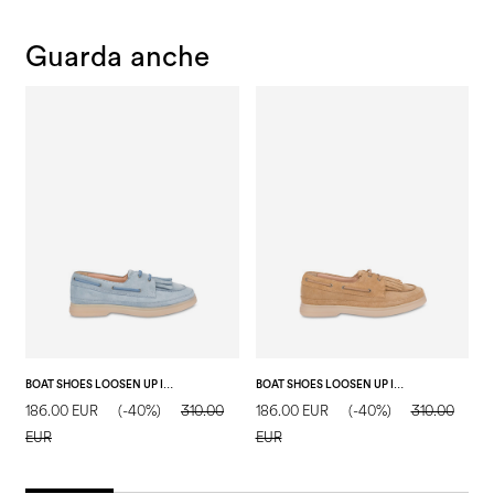
Guarda anche
BOAT SHOES LOOSEN UP IN CROSTA ACQUA
BOAT SHOES LOOSEN UP IN CROSTA SAND
D
186.00 EUR
(-40%)
310.00
186.00 EUR
(-40%)
310.00
2
EUR
EUR
E