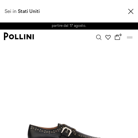
APPROFITTA DEI SALDI E SCOPRI LA NUOVA COLLEZIONE
Sei in
AUTUNNO/INVERNO 2026. Dall'8 al 16 agosto il Servizio Clienti non sarà
Stati Uniti
operativo. Le richieste e gli eventuali ritardi nelle spedizioni saranno gestiti a
partire dal 17 agosto.
0