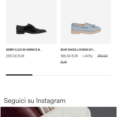
DERBY CLEO IN VERNICE NERO
BOAT SHOES LOOSEN UP IN CROSTA ACQUA
290.00 EUR
186.00 EUR
(-40%)
310.00
1
EUR
E
Seguici su Instagram