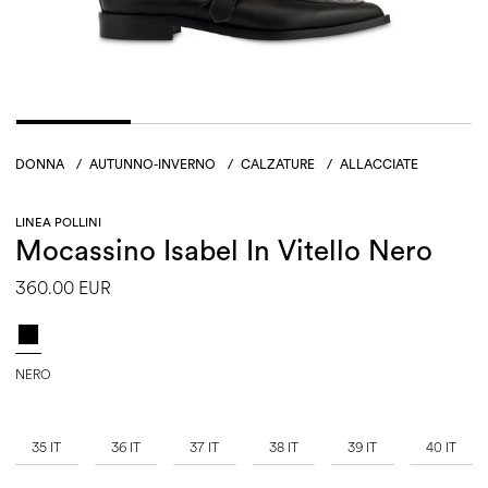
DONNA
/
AUTUNNO-INVERNO
/
CALZATURE
/
ALLACCIATE
LINEA POLLINI
Mocassino Isabel In Vitello Nero
360.00 EUR
NERO
35 IT
36 IT
37 IT
38 IT
39 IT
40 IT