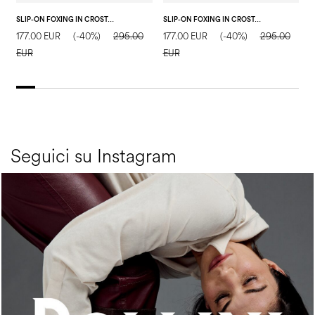
SLIP-ON FOXING IN CROSTA SABBIA
SLIP-ON FOXING IN CROSTA MILITARE
177.00 EUR
(-40%)
295.00
177.00 EUR
(-40%)
295.00
1
EUR
EUR
E
Seguici su Instagram