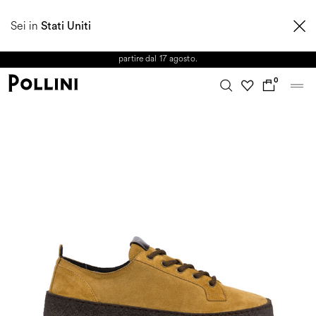
APPROFITTA DEI SALDI E SCOPRI LA NUOVA COLLEZIONE
Sei in
AUTUNNO/INVERNO 2026. Dall'8 al 16 agosto il Servizio Clienti non sarà
Stati Uniti
operativo. Le richieste e gli eventuali ritardi nelle spedizioni saranno gestiti a
partire dal 17 agosto.
0