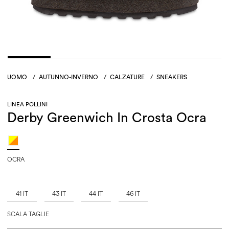
UOMO
/
AUTUNNO-INVERNO
/
CALZATURE
/
SNEAKERS
LINEA POLLINI
Derby Greenwich In Crosta Ocra
OCRA
41 IT
43 IT
44 IT
46 IT
SCALA TAGLIE