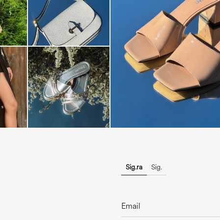
The most-wanted mules and san
sale. ...
Sig.ra
Sig.