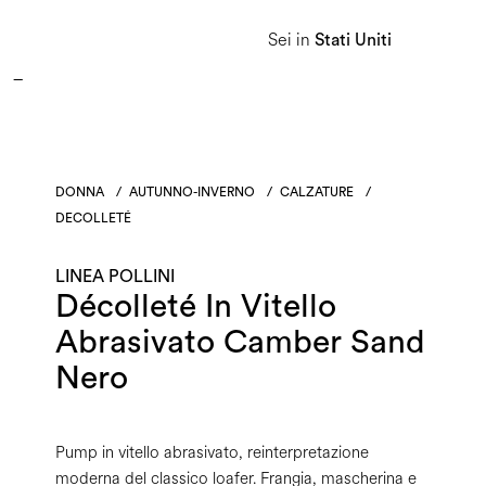
APPROFITTA DEI SALDI E SCOPRI LA NUOVA COLLEZIONE AUTUNNO/INVERNO 2026. 
Sei in
Stati Uniti
Donna
Uomo
Linea Heritage
DONNA
/
AUTUNNO-INVERNO
/
CALZATURE
/
DECOLLETÉ
LINEA POLLINI
Décolleté In Vitello
Abrasivato Camber Sand
Nero
Pump in vitello abrasivato, reinterpretazione
moderna del classico loafer. Frangia, mascherina e