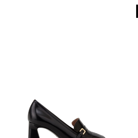
Dall'8 al 16 agosto il Servizio Clienti non sarà operativo. Le richieste e gli ev
World of Pollini