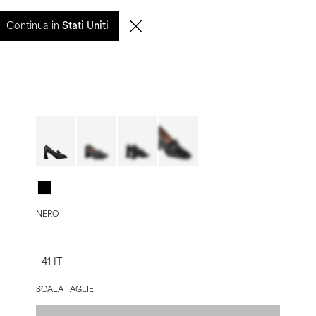
entuali ritardi nelle spedizioni saranno gestiti a partire dal 17 agosto.
Continua in
Stati Uniti
0
CERCA
IT | EUR
NERO
41 IT
SCALA TAGLIE