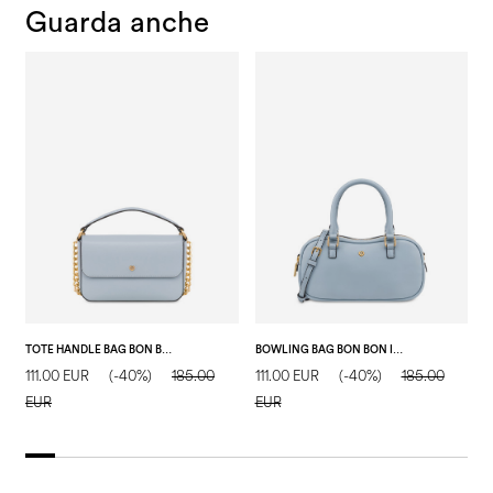
Guarda anche
TOTE HANDLE BAG BON BON CIELO
BOWLING BAG BON BON IN SOFT PU CIELO
111.00 EUR
(-40%)
185.00
111.00 EUR
(-40%)
185.00
1
EUR
EUR
E