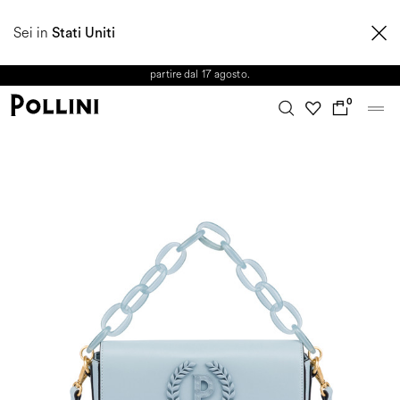
APPROFITTA DEI SALDI E SCOPRI LA NUOVA COLLEZIONE
Sei in
AUTUNNO/INVERNO 2026. Dall'8 al 16 agosto il Servizio Clienti non sarà
Stati Uniti
operativo. Le richieste e gli eventuali ritardi nelle spedizioni saranno gestiti a
partire dal 17 agosto.
0