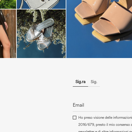
The most-wanted mules and san
sale. ...
Sig.ra
Sig.
Ho preso visione delle informazioni 
2016/679, presto il mio consenso 
newsletter e di altre informazioni 