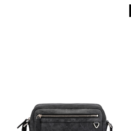
Dall'8 al 16 agosto il Servizio Clienti non sarà operativo. Le richieste e gli ev
World of Pollini