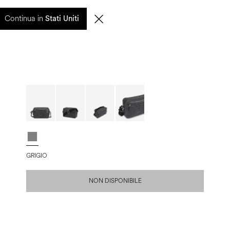
entuali ritardi nelle spedizioni saranno gestiti a partire dal 17 agosto.
Continua in
Stati Uniti
0
CERCA
IT | EUR
GRIGIO
NON DISPONIBILE