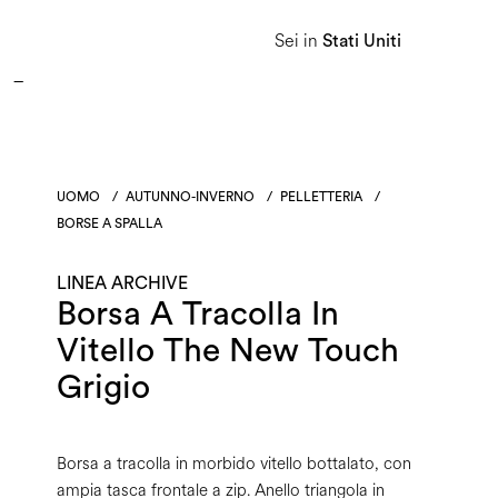
APPROFITTA DEI SALDI E SCOPRI LA NUOVA COLLEZIONE AUTUNNO/INVERNO 2026. 
Sei in
Stati Uniti
Donna
Uomo
Linea Heritage
UOMO
/
AUTUNNO-INVERNO
/
PELLETTERIA
/
BORSE A SPALLA
LINEA ARCHIVE
Borsa A Tracolla In
Vitello The New Touch
Grigio
Borsa a tracolla in morbido vitello bottalato, con
ampia tasca frontale a zip. Anello triangola in