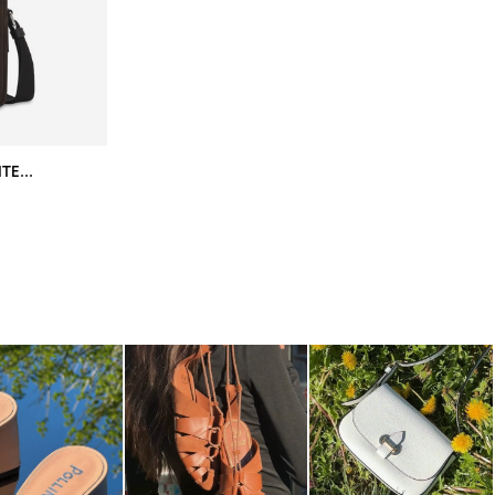
BORSA A TRACOLLA IN NABUK E VITELLO T.MORO/NERO