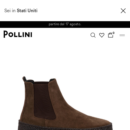
APPROFITTA DEI SALDI E SCOPRI LA NUOVA COLLEZIONE
Sei in
AUTUNNO/INVERNO 2026. Dall'8 al 16 agosto il Servizio Clienti non sarà
Stati Uniti
operativo. Le richieste e gli eventuali ritardi nelle spedizioni saranno gestiti a
partire dal 17 agosto.
0