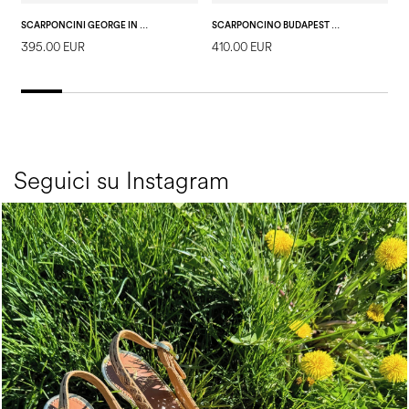
SCARPONCINI GEORGE IN VITELLO NERO
SCARPONCINO BUDAPEST IN CROSTA T.MORO/T.MORO
395.00 EUR
410.00 EUR
4
Seguici su Instagram