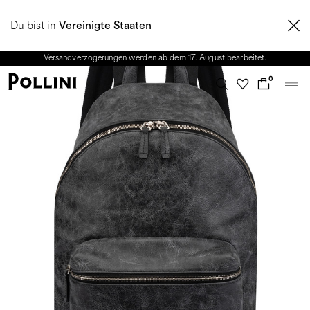
NUTZEN SIE DEN SALE UND ENTDECKEN SIE DIE NEUE HERBST/WINTER
Du bist in
2026 KOLLEKTION. Vom 8. bis 16. August ist unser Kundenservice nicht
Vereinigte Staaten
erreichbar. Alle in diesem Zeitraum eingehenden Anfragen sowie mögliche
Versandverzögerungen werden ab dem 17. August bearbeitet.
0