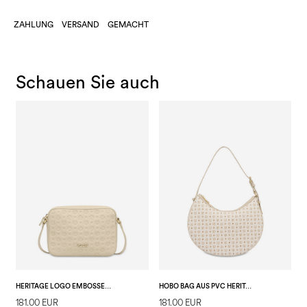
ZAHLUNG
VERSAND
GEMACHT
Schauen Sie auch
HERITAGE LOGO EMBOSSED-UMHÄNGETASCHE ELFENBEIN
HOBO BAG AUS PVC HERITAGE LOGO CLASSIC ELFENBEIN/EIS
H
181.00 EUR
181.00 EUR
1