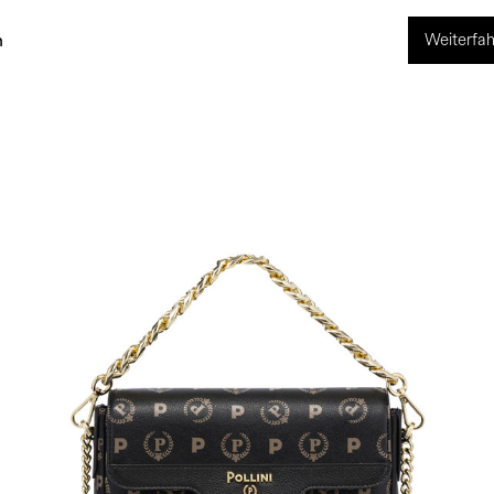
Weiterfah
ng
World of Pollini
n