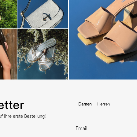
The most-wanted mules and san
sale. ...
tter
Damen
Herren
 Ihre erste Bestellung!