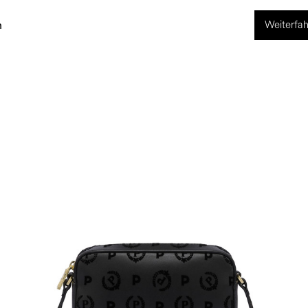
Weiterfah
ng
World of Pollini
n