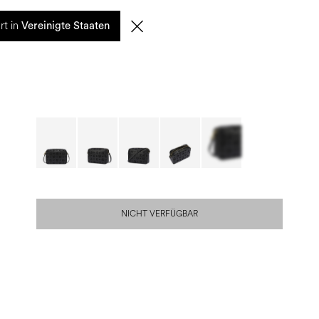
0
rt in
SUCHE
DE | EUR
Vereinigte Staaten
NICHT VERFÜGBAR