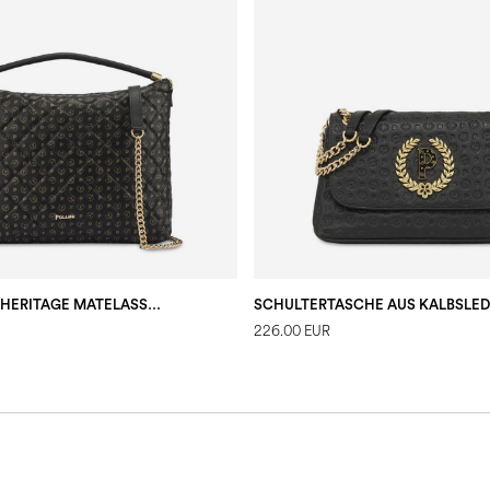
HOBO-TASCHE HERITAGE MATELASSÉ SCHWARZ/SCHWARZ
226.00 EUR