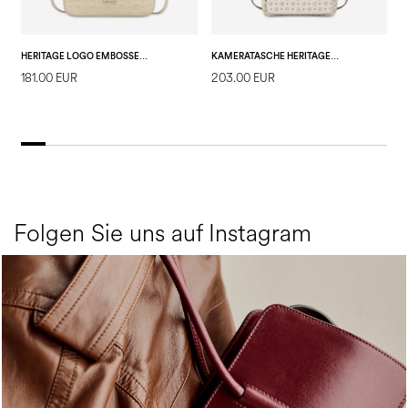
HERITAGE LOGO EMBOSSED-UMHÄNGETASCHE ELFENBEIN
KAMERATASCHE HERITAGE PVC
181.00 EUR
203.00 EUR
1
Folgen Sie uns auf Instagram