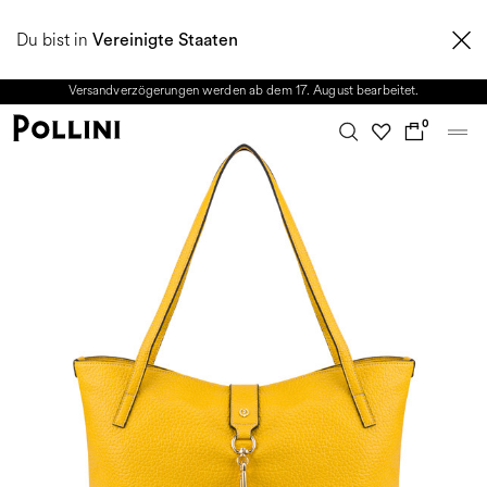
NUTZEN SIE DEN SALE UND ENTDECKEN SIE DIE NEUE HERBST/WINTER
Du bist in
2026 KOLLEKTION. Vom 8. bis 16. August ist unser Kundenservice nicht
Vereinigte Staaten
erreichbar. Alle in diesem Zeitraum eingehenden Anfragen sowie mögliche
Versandverzögerungen werden ab dem 17. August bearbeitet.
0