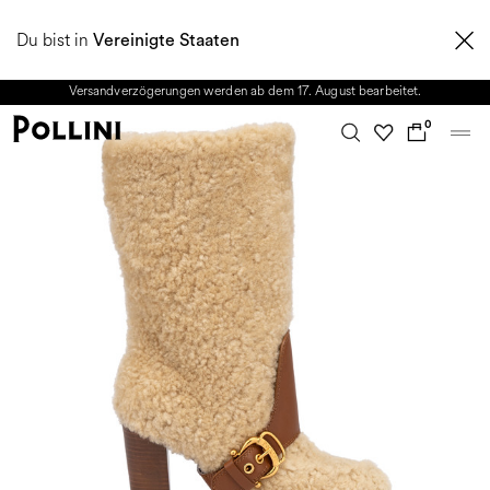
NUTZEN SIE DEN SALE UND ENTDECKEN SIE DIE NEUE HERBST/WINTER
Du bist in
2026 KOLLEKTION. Vom 8. bis 16. August ist unser Kundenservice nicht
Vereinigte Staaten
erreichbar. Alle in diesem Zeitraum eingehenden Anfragen sowie mögliche
Versandverzögerungen werden ab dem 17. August bearbeitet.
0