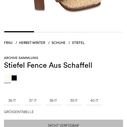
FRAU
/
HERBST-WINTER
/
SCHUHE
/
STIEFEL
ARCHIVE-SAMMLUNG
Stiefel Fence Aus Schaffell
36 IT
37 IT
38 IT
39 IT
40 IT
GRÖSSENTABELLE
NICHT VERFÜGBAR