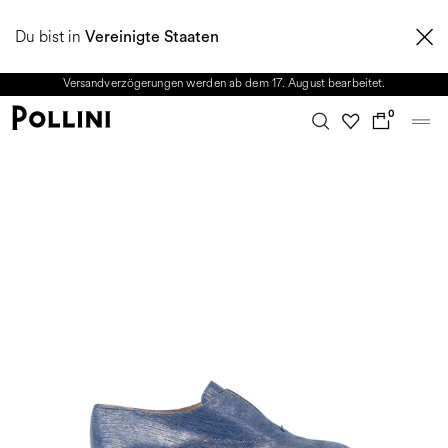
NUTZEN SIE DEN SALE UND ENTDECKEN SIE DIE NEUE HERBST/WINTER
Du bist in
2026 KOLLEKTION. Vom 8. bis 16. August ist unser Kundenservice nicht
Vereinigte Staaten
erreichbar. Alle in diesem Zeitraum eingehenden Anfragen sowie mögliche
Versandverzögerungen werden ab dem 17. August bearbeitet.
0