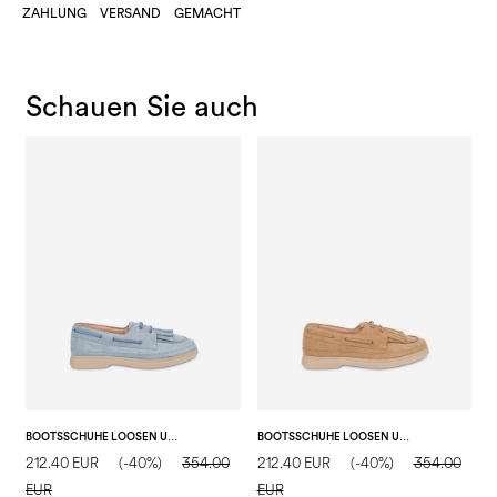
ZAHLUNG
VERSAND
GEMACHT
Schauen Sie auch
BOOTSSCHUHE LOOSEN UP AUS SPALTLEDER
BOOTSSCHUHE LOOSEN UP AUS SPALTLEDER
D
212.40 EUR
(-40%)
354.00
212.40 EUR
(-40%)
354.00
2
EUR
EUR
E