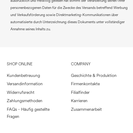
ausdrücklich und freiwillig gelesen hat stimmt der Verarbeitung seiner/ihrer
personenbezogenen Daten für die Zwecke des Versands betreffend Werbung
und Verkaufsförderung sowie Direktmarketing-Kommunikationen über
automatisierte durch Unterzeichnung dieses Dokuments unter vollständiger
Annahme seines Inhalts zu.
SHOP ONLINE
COMPANY
Kundenbetreuung
Geschichte & Produktion
Versandinformation
Firmenkontakte
Widerrufsrecht
Filialfinder
Zahlungsmethoden
Karrieren
FAQs - Häufig gestellte
Zusammenarbeit
Fragen