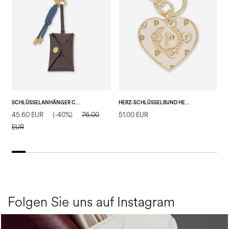
SCHLÜSSELANHÄNGER CHARM AUS KALBSLEDER
HERZ-SCHLÜSSELBUND HERITAGE
45.60 EUR
(-40%)
76.00
51.00 EUR
5
EUR
Folgen Sie uns auf Instagram