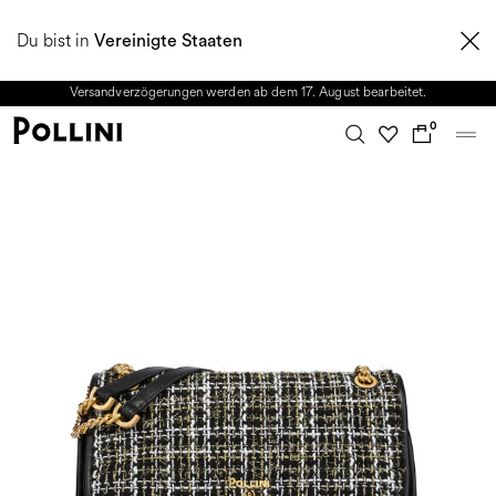
NUTZEN SIE DEN SALE UND ENTDECKEN SIE DIE NEUE HERBST/WINTER
Du bist in
2026 KOLLEKTION. Vom 8. bis 16. August ist unser Kundenservice nicht
Vereinigte Staaten
erreichbar. Alle in diesem Zeitraum eingehenden Anfragen sowie mögliche
Versandverzögerungen werden ab dem 17. August bearbeitet.
0