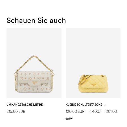
Schauen Sie auch
UMHÄNGETASCHE MIT HERITAGE-LOGO
KLEINE SCHULTERTASCHE WALTZER NIGHT
215.00 EUR
120.60 EUR
(-40%)
201.00
1
EUR
E