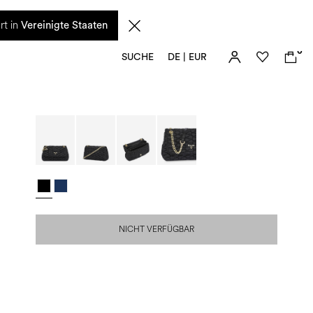
n diesem Zeitraum eingehenden Anfragen sowie mögliche Versandverzögerungen
rt in
Vereinigte Staaten
0
SUCHE
DE | EUR
NICHT VERFÜGBAR