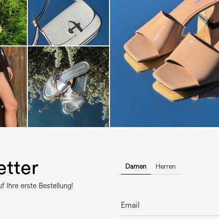
The most-wanted mules and san
sale. ...
tter
Damen
Herren
 Ihre erste Bestellung!