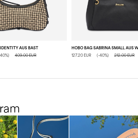
IDENTITY AUS BAST
-40%)
409.00 EUR
127.20 EUR
(-40%)
212.00 EUR
gram