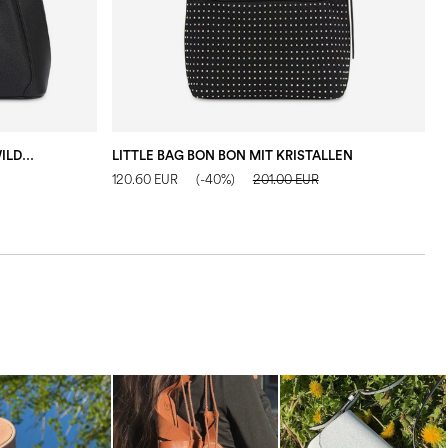
HOBO BAG SABRINA SMALL AUS WILDLEDERIMITAT
LITTLE BAG BON BON MIT KRISTALLEN
120.60 EUR
(-40%)
201.00 EUR
1