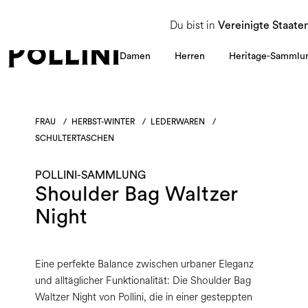
NUTZEN SIE DEN SALE UND ENTDECKEN SIE DIE NEUE HERBST/WINTER 2026 KOLLEKT
Du bist in
Vereinigte Staate
Damen
Herren
Heritage-Sammlu
FRAU
/
HERBST-WINTER
/
LEDERWAREN
/
SCHULTERTASCHEN
POLLINI-SAMMLUNG
Shoulder Bag Waltzer
Night
Eine perfekte Balance zwischen urbaner Eleganz
und alltäglicher Funktionalität: Die Shoulder Bag
Waltzer Night von Pollini, die in einer gesteppten