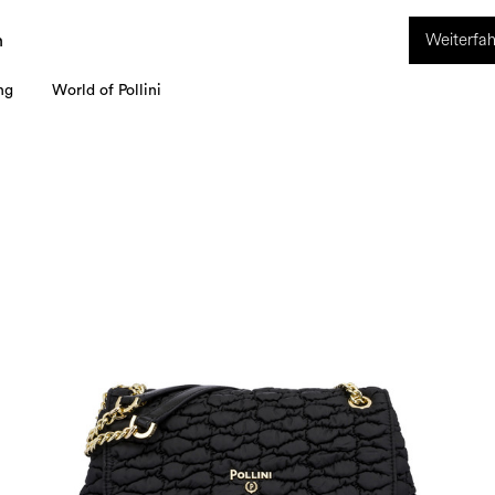
ION. Vom 8. bis 16. August ist unser Kundenservice nicht erreichbar. Alle i
Weiterfah
werden ab dem 17. August bearbeitet.
n
ng
World of Pollini