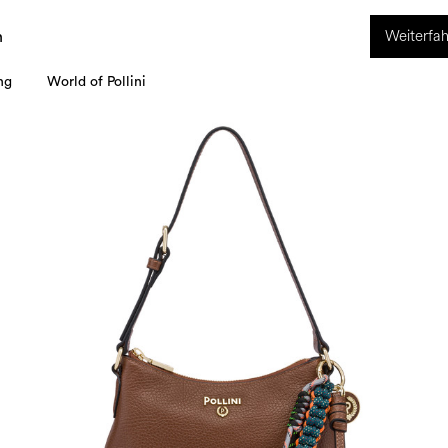
ION. Vom 8. bis 16. August ist unser Kundenservice nicht erreichbar. Alle i
Weiterfah
werden ab dem 17. August bearbeitet.
n
ng
World of Pollini