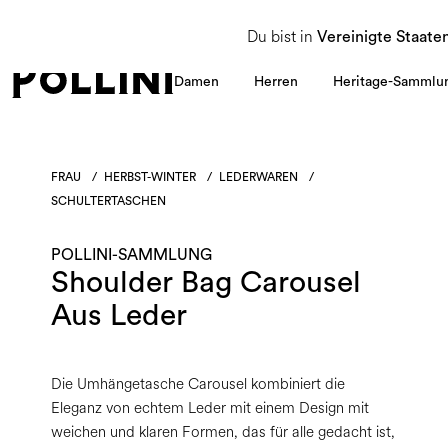
NUTZEN SIE DEN SALE UND ENTDECKEN SIE DIE NEUE HERBST/WINTER 2026 KOLLEKT
Du bist in
Vereinigte Staate
Damen
Herren
Heritage-Sammlu
FRAU
/
HERBST-WINTER
/
LEDERWAREN
/
SCHULTERTASCHEN
POLLINI-SAMMLUNG
Shoulder Bag Carousel
Aus Leder
Die Umhängetasche Carousel kombiniert die
Eleganz von echtem Leder mit einem Design mit
weichen und klaren Formen, das für alle gedacht ist,