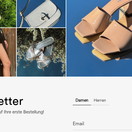
The most-wanted mules and san
sale. ...
tter
Damen
Herren
 Ihre erste Bestellung!