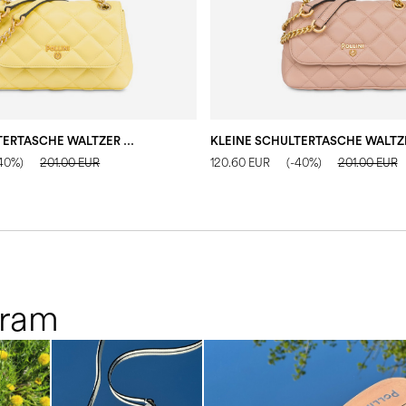
KLEINE SCHULTERTASCHE WALTZER NIGHT
-40%)
201.00 EUR
120.60 EUR
(-40%)
201.00 EUR
gram