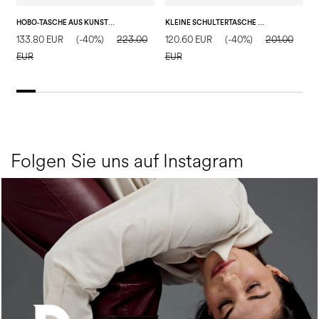
HOBO-TASCHE AUS KUNSTLEDER
KLEINE SCHULTERTASCHE WALTZER NIGHT
133.80 EUR
(-40%)
223.00
120.60 EUR
(-40%)
201.00
1
EUR
EUR
E
Folgen Sie uns auf Instagram