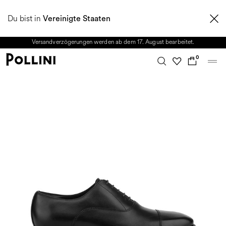
NUTZEN SIE DEN SALE UND ENTDECKEN SIE DIE NEUE HERBST/WINTER
Du bist in
2026 KOLLEKTION. Vom 8. bis 16. August ist unser Kundenservice nicht
Vereinigte Staaten
erreichbar. Alle in diesem Zeitraum eingehenden Anfragen sowie mögliche
Versandverzögerungen werden ab dem 17. August bearbeitet.
0