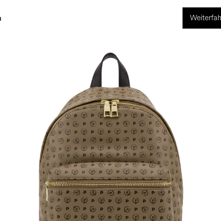
Weiterfah
ng
World of Pollini
n