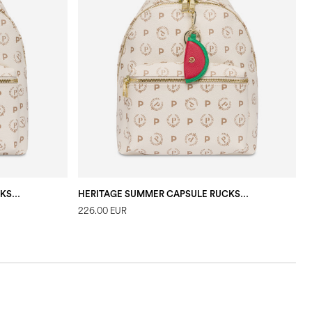
HERITAGE SUMMER CAPSULE RUCKSACK
HERITAGE SUMMER CAPSULE RUCKSACK
226.00 EUR
2