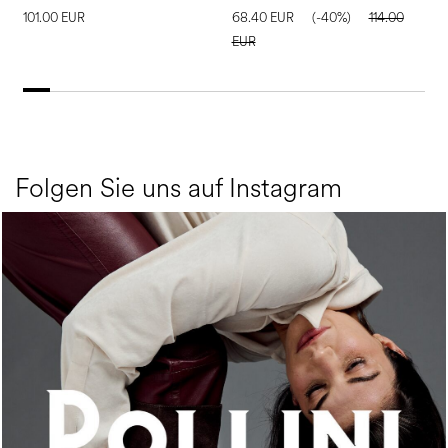
101.00 EUR
68.40 EUR
(-40%)
114.00
6
EUR
E
Folgen Sie uns auf Instagram
An ode to the house’s vibrant Italian roots, the new...