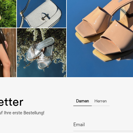
The most-wanted mules and san
sale. ...
tter
Damen
Herren
 Ihre erste Bestellung!