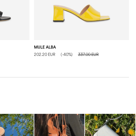
MULE ALBA
M
202.20 EUR
(-40%)
337.00 EUR
2