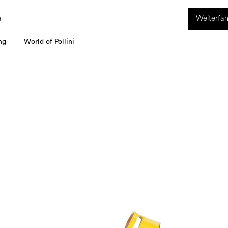
ION. Vom 8. bis 16. August ist unser Kundenservice nicht erreichbar. Alle i
Weiterfah
werden ab dem 17. August bearbeitet.
n
ng
World of Pollini