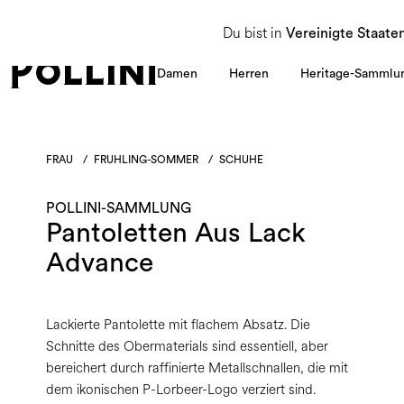
NUTZEN SIE DEN SALE UND ENTDECKEN SIE DIE NEUE HERBST/WINTER 2026 KOLLEKT
Du bist in
Vereinigte Staate
Damen
Herren
Heritage-Sammlu
FRAU
/
FRUHLING-SOMMER
/
SCHUHE
POLLINI-SAMMLUNG
Pantoletten Aus Lack
Advance
Lackierte Pantolette mit flachem Absatz. Die
Schnitte des Obermaterials sind essentiell, aber
bereichert durch raffinierte Metallschnallen, die mit
dem ikonischen P-Lorbeer-Logo verziert sind.