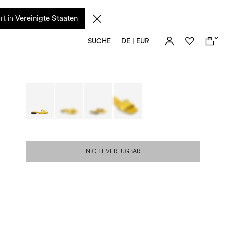
n diesem Zeitraum eingehenden Anfragen sowie mögliche Versandverzögerungen
rt in
Vereinigte Staaten
0
SUCHE
DE | EUR
NICHT VERFÜGBAR