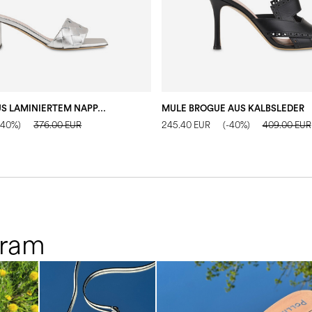
MULE DAMA AUS LAMINIERTEM NAPPALEDER
MULE BROGUE AUS KALBSLEDER
-40%)
376.00 EUR
245.40 EUR
(-40%)
409.00 EUR
gram