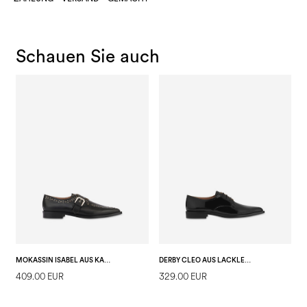
Schauen Sie auch
MOKASSIN ISABEL AUS KALBSLEDER
DERBY CLEO AUS LACKLEDER
409.00 EUR
329.00 EUR
2
E