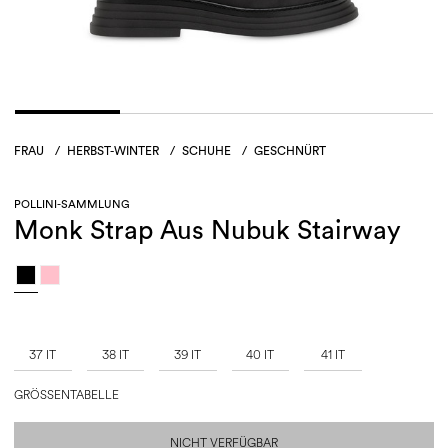
FRAU
/
HERBST-WINTER
/
SCHUHE
/
GESCHNÜRT
POLLINI-SAMMLUNG
Monk Strap Aus Nubuk Stairway
37 IT
38 IT
39 IT
40 IT
41 IT
GRÖSSENTABELLE
NICHT VERFÜGBAR