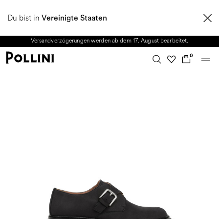
NUTZEN SIE DEN SALE UND ENTDECKEN SIE DIE NEUE HERBST/WINTER
Du bist in
2026 KOLLEKTION. Vom 8. bis 16. August ist unser Kundenservice nicht
Vereinigte Staaten
erreichbar. Alle in diesem Zeitraum eingehenden Anfragen sowie mögliche
Versandverzögerungen werden ab dem 17. August bearbeitet.
0