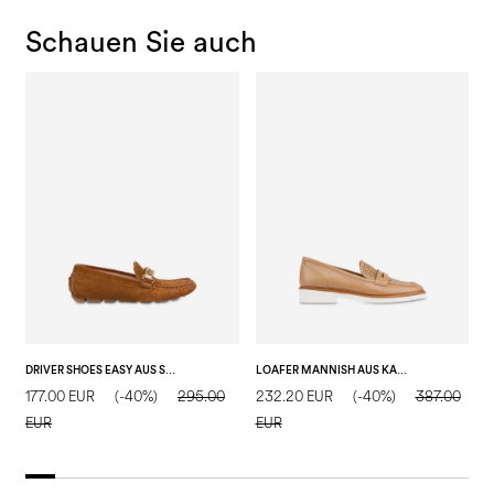
Schauen Sie auch
DRIVER SHOES EASY AUS SPALTLEDER
LOAFER MANNISH AUS KALBSLEDER
177.00 EUR
(-40%)
295.00
232.20 EUR
(-40%)
387.00
2
EUR
EUR
E