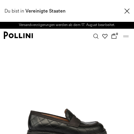
NUTZEN SIE DEN SALE UND ENTDECKEN SIE DIE NEUE HERBST/WINTER
Du bist in
2026 KOLLEKTION. Vom 8. bis 16. August ist unser Kundenservice nicht
Vereinigte Staaten
erreichbar. Alle in diesem Zeitraum eingehenden Anfragen sowie mögliche
Versandverzögerungen werden ab dem 17. August bearbeitet.
0