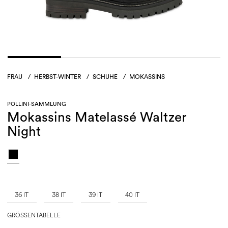
FRAU
/
HERBST-WINTER
/
SCHUHE
/
MOKASSINS
POLLINI-SAMMLUNG
Mokassins Matelassé Waltzer
Night
36 IT
38 IT
39 IT
40 IT
GRÖSSENTABELLE