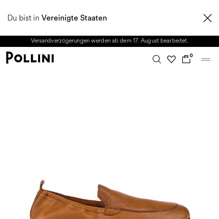
NUTZEN SIE DEN SALE UND ENTDECKEN SIE DIE NEUE HERBST/WINTER
Du bist in
2026 KOLLEKTION. Vom 8. bis 16. August ist unser Kundenservice nicht
Vereinigte Staaten
erreichbar. Alle in diesem Zeitraum eingehenden Anfragen sowie mögliche
Versandverzögerungen werden ab dem 17. August bearbeitet.
0