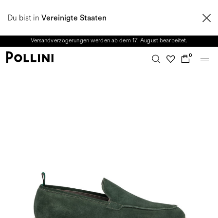
NUTZEN SIE DEN SALE UND ENTDECKEN SIE DIE NEUE HERBST/WINTER
Du bist in
2026 KOLLEKTION. Vom 8. bis 16. August ist unser Kundenservice nicht
Vereinigte Staaten
erreichbar. Alle in diesem Zeitraum eingehenden Anfragen sowie mögliche
Versandverzögerungen werden ab dem 17. August bearbeitet.
0