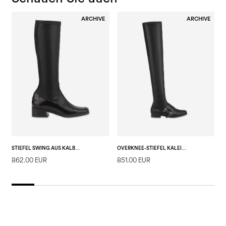
ARCHIVE
ARCHIVE
STIEFEL SWING AUS KALBSLEDER UND ÖKO-STRETCH-NAPPA
OVERKNEE-STIEFEL KALEIDO AUS WEICHEM PU UND KALBSLEDER
862.00 EUR
851.00 EUR
9