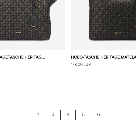
MATELASSÉ-TRAGETASCHE HERITAGE SCHWARZ/SCHWARZ
178.00 EUR
2
3
5
6
4