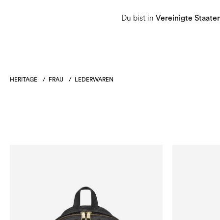
Du bist in
Damen
Herren
Heritage-Sammlu
Vereinigte Staate
HERITAGE
/
FRAU
/
LEDERWAREN