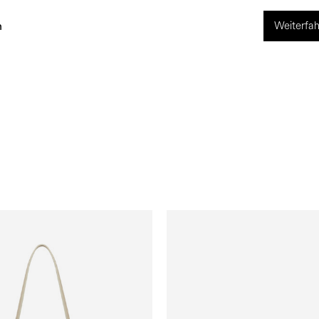
Weiterfah
ng
World of Pollini
n