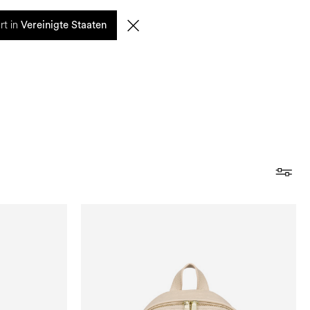
0
rt in
SUCHE
DE | EUR
Vereinigte Staaten