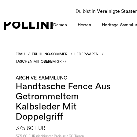
NUTZEN SIE DEN SALE UND ENTDECKEN SIE DIE NEUE HERBST/WINTER 2026 KOLLEKT
Du bist in
Vereinigte Staate
Damen
Herren
Heritage-Sammlu
FRAU
/
FRUHLING-SOMMER
/
LEDERWAREN
/
TASCHEN MIT OBEREM GRIFF
ARCHIVE-SAMMLUNG
Handtasche Fence Aus
Getrommeltem
Kalbsleder Mit
Doppelgriff
375.60 EUR
375.60 EUR niedrigster Preis seit 30 Tagen