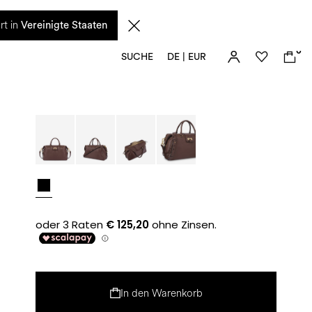
n diesem Zeitraum eingehenden Anfragen sowie mögliche Versandverzögerungen
rt in
Vereinigte Staaten
0
SUCHE
DE | EUR
In den Warenkorb