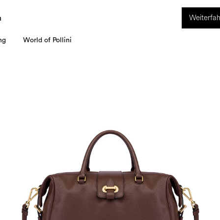
ION. Vom 8. bis 16. August ist unser Kundenservice nicht erreichbar. Alle i
Weiterfah
werden ab dem 17. August bearbeitet.
n
ng
World of Pollini