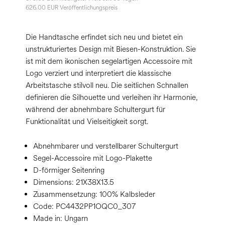
626.00 EUR Veröffentlichungspreis
Die Handtasche erfindet sich neu und bietet ein
unstrukturiertes Design mit Biesen-Konstruktion. Sie
ist mit dem ikonischen segelartigen Accessoire mit
Logo verziert und interpretiert die klassische
Arbeitstasche stilvoll neu. Die seitlichen Schnallen
definieren die Silhouette und verleihen ihr Harmonie,
während der abnehmbare Schultergurt für
Funktionalität und Vielseitigkeit sorgt.
Abnehmbarer und verstellbarer Schultergurt
Segel-Accessoire mit Logo-Plakette
D-förmiger Seitenring
Dimensions:
21X38X13.5
Zusammensetzung:
100% Kalbsleder
Code:
PC4432PP1OQC0_307
Made in: Ungarn