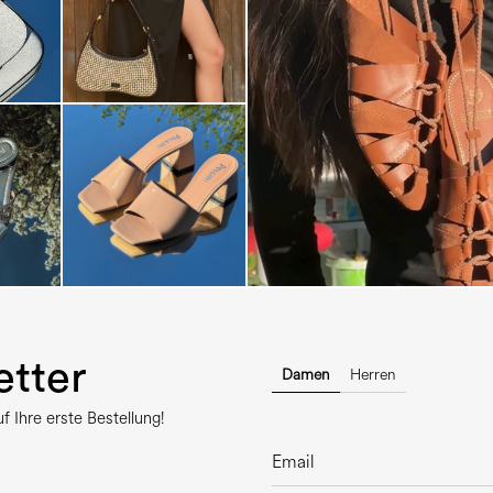
Elevate your desire for a last
with th...
tter
Damen
Herren
 Ihre erste Bestellung!