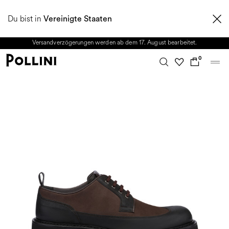
NUTZEN SIE DEN SALE UND ENTDECKEN SIE DIE NEUE HERBST/WINTER
Du bist in
2026 KOLLEKTION. Vom 8. bis 16. August ist unser Kundenservice nicht
Vereinigte Staaten
erreichbar. Alle in diesem Zeitraum eingehenden Anfragen sowie mögliche
Versandverzögerungen werden ab dem 17. August bearbeitet.
0