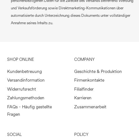
personenbezogenen Daten für die Zwecke des Versands betreffend Werbung
und Verkaufsförderung sowie Direktmarketing-Kommunikationen über
automatisierte durch Unterzeichnung dieses Dokuments unter vollständiger
Annahme seines Inhalts zu.
SHOP ONLINE
COMPANY
Kundenbetreuung
Geschichte & Produktion
Versandinformation
Firmenkontakte
Widerrufsrecht
Filialfinder
Zahlungsmethoden
Karrieren
FAQs - Häufig gestellte
Zusammenarbeit
Fragen
SOCIAL
POLICY