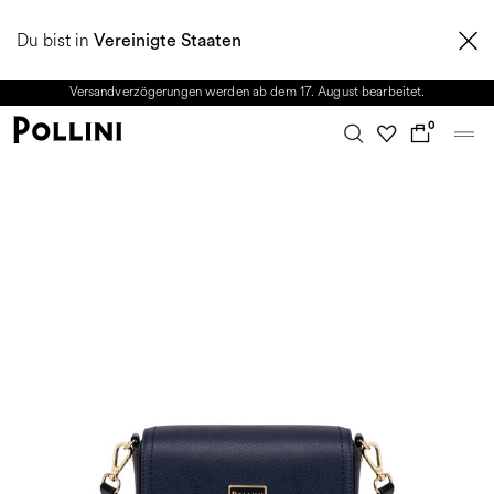
NUTZEN SIE DEN SALE UND ENTDECKEN SIE DIE NEUE HERBST/WINTER
Du bist in
2026 KOLLEKTION. Vom 8. bis 16. August ist unser Kundenservice nicht
Vereinigte Staaten
erreichbar. Alle in diesem Zeitraum eingehenden Anfragen sowie mögliche
Versandverzögerungen werden ab dem 17. August bearbeitet.
0