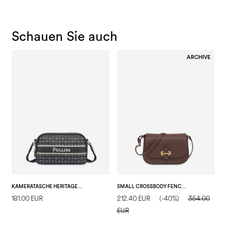
Schauen Sie auch
ARCHIVE
KAMERATASCHE HERITAGE MARINA BLAU
SMALL CROSSBODY FENCE BAG AUS GETROMMELTEM KALBSLEDER
181.00 EUR
212.40 EUR
(-40%)
354.00
3
EUR
E