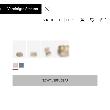
n diesem Zeitraum eingehenden Anfragen sowie mögliche Versandverzögerungen
rt in
Vereinigte Staaten
0
SUCHE
DE | EUR
NICHT VERFÜGBAR