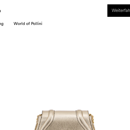
ION. Vom 8. bis 16. August ist unser Kundenservice nicht erreichbar. Alle i
Weiterfah
werden ab dem 17. August bearbeitet.
n
ng
World of Pollini