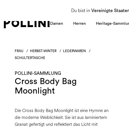
NUTZEN SIE DEN SALE UND ENTDECKEN SIE DIE NEUE HERBST/WINTER 2026 KOLLEKT
Du bist in
Vereinigte Staate
Damen
Herren
Heritage-Sammlu
FRAU
/
HERBST-WINTER
/
LEDERWAREN
/
SCHULTERTASCHE
POLLINI-SAMMLUNG
Cross Body Bag
Moonlight
Die Cross Body Bag Moonlight ist eine Hymne an
die moderne Weiblichkeit. Sie ist aus laminiertem
Granat gefertigt und reflektiert das Licht mit