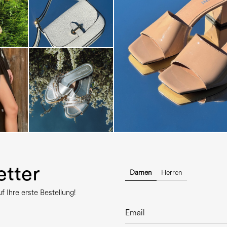
The most-wanted mules and san
sale. ...
tter
Damen
Herren
 Ihre erste Bestellung!