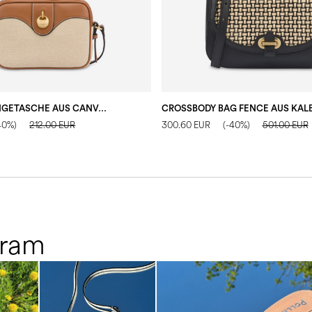
KLEINE UMHÄNGETASCHE AUS CANVAS
40%)
212.00 EUR
300.60 EUR
(-40%)
501.00 EUR
gram